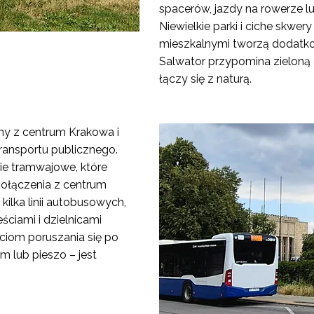
spacerów, jazdy na rowerze lu
Niewielkie parki i ciche skwe
mieszkalnymi tworzą dodatkow
Salwator przypomina zieloną o
łączy się z naturą.
ny z centrum Krakowa i
transportu publicznego.
nie tramwajowe, które
połączenia z centrum
kilka linii autobusowych,
ściami i dzielnicami
ciom poruszania się po
 lub pieszo – jest