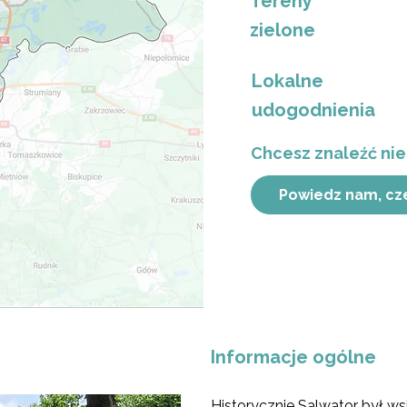
Tereny
zielone
Lokalne
udogodnienia
Chcesz znaleźć nie
Powiedz nam, cz
Informacje ogólne
Historycznie Salwator był w