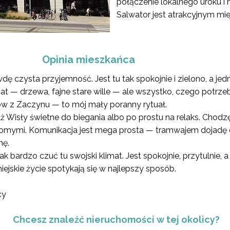
połączenie lokalnego uroku i 
Salwator jest atrakcyjnym mie
Opinia mieszkańca
 czysta przyjemność. Jest tu tak spokojnie i zielono, a jedn
mat — drzewa, fajne stare wille — ale wszystko, czego potrze
w z Zaczynu — to mój mały poranny rytuał.
łuż Wisły świetne do biegania albo po prostu na relaks. Cho
omymi. Komunikacja jest mega prosta — tramwajem dojadę d
nę.
ak bardzo czuć tu swojski klimat. Jest spokojnie, przytulnie, 
 miejskie życie spotykają się w najlepszy sposób.
cy
Chcesz znaleźć nieruchomości w tej okolicy?