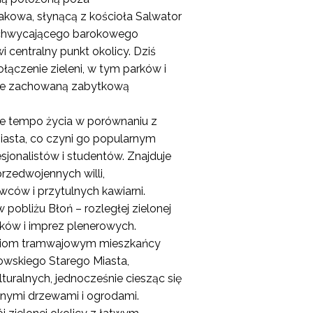
kowa, słynącą z kościoła Salwator
zachwycającego barokowego
i centralny punkt okolicy. Dziś
połączenie zieleni, w tym parków i
rze zachowaną zabytkową
sze tempo życia w porównaniu z
asta, co czyni go popularnym
sjonalistów i studentów. Znajduje
przedwojennych willi,
ów i przytulnych kawiarni.
w pobliżu Błoń – rozległej zielonej
kników i imprez plenerowych.
niom tramwajowym mieszkańcy
owskiego Starego Miasta,
turalnych, jednocześnie ciesząc się
nymi drzewami i ogrodami.