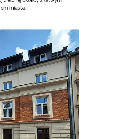
j zielonej okolicy z łatwym
iem miasta.