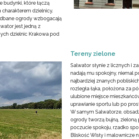
 budynki, które łączą
charakterem dzielnicy.
 zadbane ogrody wzbogacają
lwator jest jedną z
nych dzielnic Krakowa pod
Tereny zielone
Salwator słynie z licznych i 
nadają mu spokojny, niemal p
najbardziej znanych pobliskic
rozległa łąka, położona za pół
ulubione miejsce mieszkańców, 
uprawianie sportu lub po pros
W samym Salwatorze, obsadz
ogrody tworzą bujną, zieloną 
poczucie spokoju, rzadko spo
Bliskość Wisły i malownicze n