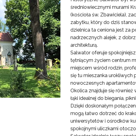
średniowiecznymi murami Kra
(kościoła św. Zbawiciela), 
zabytku, który do dziś stanow
dzielnica ta ceniona jest za 
nadrzecznych alejek, z dob
architekturą.
Salwator oferuje spokojniej
tętniącym życiem centrum mi
miejscem wśród rodzin, profe
się tu mieszanka urokliwych 
nowoczesnych apartamentowc
Okolica znajduje się również 
łąki idealnej do biegania, pi
Dzięki doskonałym połącze
mogą łatwo dotrzeć do krak
uniwersytetów i ośrodków kul
spokojnymi uliczkami otoczo