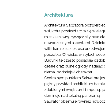
Architektura
Architektura Salwatora odzwiercied
wsi, która przekształciła się w ele
mieszkaniową, łączącą stylowe el
nowoczesnymi akcentami. Dzielnica
willi i kamienic z okresu przedwo
początku XX wieku, w stylach seces
Budynki te często posiadają ozdob
detale oraz bujne ogrody, nadając 
niemal podmiejski charakter.
Centralnym punktem Salwatora jest
piękny przykład architektury baroko
zdobionymi wnętrzami i imponując
dominuje nad lokalną panoramą.
Salwator obejmuje również nowoc