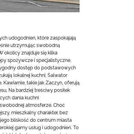
nych udogodnień, które zaspokajają
eśnie utrzymując swobodną
okolicy znajduje się kilka
epy spożywcze i specjalistyczne,
ygodny dostęp do podstawowych
ukają lokalnej kuchni, Salwator
. Kawiarnie, takie jak Zaczyn, oferują
su. Na bardziej treściwy posiłek
ących dania kuchni
w swobodnej atmosferze. Choć
szy, mieszkalny charakter, bez
jego bliskość do centrum miasta
rokiej gamy usług i udogodnień. To