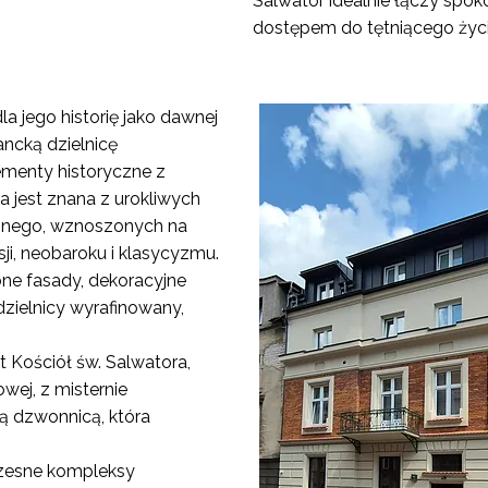
Salwator idealnie łączy spokó
dostępem do tętniącego życ
la jego historię jako dawnej
gancką dzielnicę
ementy historyczne z
 jest znana z urokliwych
jennego, wznoszonych na
ji, neobaroku i klasycyzmu.
ne fasady, dekoracyjne
dzielnicy wyrafinowany,
 Kościół św. Salwatora,
wej, z misternie
ą dzwonnicą, która
zesne kompleksy