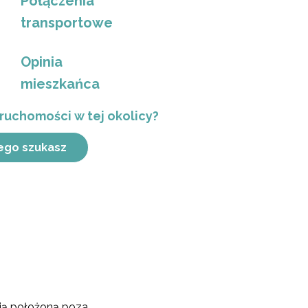
Połączenia
transportowe
Opinia
mieszkańca
ruchomości w tej okolicy?
ego szukasz
sią położoną poza